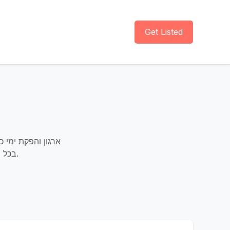
Get Listed
ארגון והפקת ימי כי
בכל רחבי הארץ. הכל תחת קורת גג אחת, במינימום מאמץ וכאב ראש מצדכם.