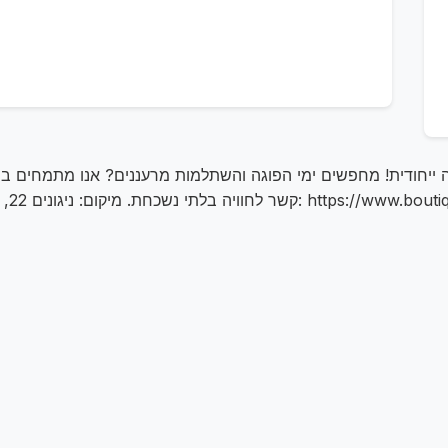
ה ייחודית! מחפשים ימי הפוגה והשתלמות מרעננים? אנו מתמחים בסיורי
יגונים 22, ערד, 8900913. טלפון: 0534304041. בקרו באתר שלנו: https://www.boutiqo.co.il/